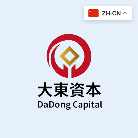
跳
至
ZH-CN
主
要
內
容