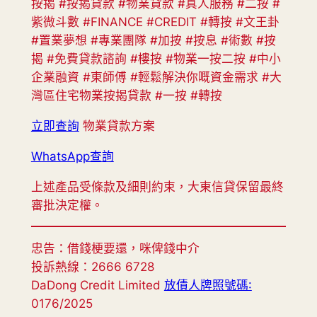
按揭 #按揭貸款 #物業貸款 #真人服務 #二按 #
紫微斗數 #FINANCE #CREDIT #轉按 #文王卦
#置業夢想 #專業團隊 #加按 #按息 #術數 #按
揭 #免費貸款諮詢 #樓按 #物業一按二按 #中小
企業融資 #東師傅 #輕鬆解決你嘅資金需求 #大
灣區住宅物業按揭貸款 #一按 #轉按
立即查詢
物業貸款方案
WhatsApp查詢
上述產品受條款及細則約束，大東信貸保留最終
審批決定權。
忠告：借錢梗要還，咪俾錢中介
投訴熱線：2666 6728
DaDong Credit Limited
放債人牌照號碼:
0176/2025