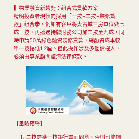
▍物業融資新趨勢：組合式貸款方案
精明投資者現傾向採用「一按+二按+裝修貸
款」組合拳。例如有客戶將太古城三房單位做七
成一按，再透過持牌財務公司加二按至九成，同
時申請50萬綠色融資裝修貸款，總融資成本較
單一按揭低1.2厘。但此操作涉及多個債權人，
必須由專業顧問釐清法律條款。
【風險預警】
二按需獲一按銀行書面同意，否則可能觸