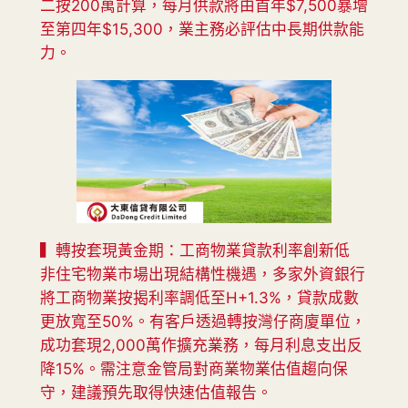
二按200萬計算，每月供款將由首年$7,500暴增
至第四年$15,300，業主務必評估中長期供款能
力。
▍轉按套現黃金期：工商物業貸款利率創新低
非住宅物業市場出現結構性機遇，多家外資銀行
將工商物業按揭利率調低至H+1.3%，貸款成數
更放寬至50%。有客戶透過轉按灣仔商廈單位，
成功套現2,000萬作擴充業務，每月利息支出反
降15%。需注意金管局對商業物業估值趨向保
守，建議預先取得快速估值報告。