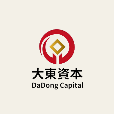
跳
至
主
要
內
容