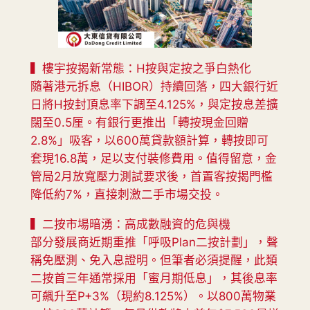
▍樓宇按揭新常態：H按與定按之爭白熱化
隨著港元拆息（HIBOR）持續回落，四大銀行近
日將H按封頂息率下調至4.125%，與定按息差擴
闊至0.5厘。有銀行更推出「轉按現金回贈
2.8%」吸客，以600萬貸款額計算，轉按即可
套現16.8萬，足以支付裝修費用。值得留意，金
管局2月放寬壓力測試要求後，首置客按揭門檻
降低約7%，直接刺激二手市場交投。
▍二按市場暗湧：高成數融資的危與機
部分發展商近期重推「呼吸Plan二按計劃」，聲
稱免壓測、免入息證明。但筆者必須提醒，此類
二按首三年通常採用「蜜月期低息」，其後息率
可飆升至P+3%（現約8.125%）。以800萬物業