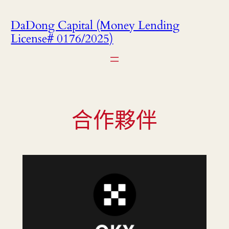
DaDong Capital (Money Lending
License# 0176/2025)
合作夥伴