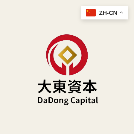
跳
ZH-CN
至
主
要
內
容