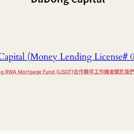
apital (Money Lending License# 0
g RWA Mortgage Fund (USDT)
合作夥伴
工作機會
關於我